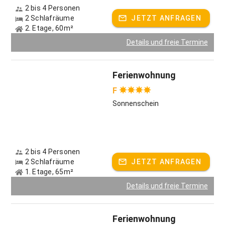
Unser naturnaher Garten mit Spielplatz, Hasengehege und
2 bis 4 Personen
Liegewiese lädt groß und klein zum Entspannen und Erholen
2 Schlafräume
JETZT ANFRAGEN
ein.
2. Etage, 60m²
Im WINTER heißt es dann "auf die Piste fertig los..." und das
Details und freie Termine
für unsere Hausgäste kostenfrei. Die Blindauer Benzecklifte
(zwei Anfängerlifte, ein steilerer Hang, ein Rodelhang) sind
direkt vorm Haus. Gegen Gebühr probiert man dann den
Ferienwohnung
SnowTube - ein ganz besonderer Spaß.
F
Gastgeber spricht:
Deutsch, Englisch
Sonnenschein
2 bis 4 Personen
2 Schlafräume
JETZT ANFRAGEN
1. Etage, 65m²
Details und freie Termine
Ferienwohnung