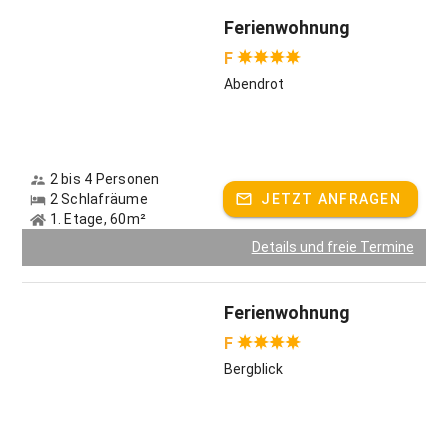
Winterwanderungen.
Ferienwohnung
Unser Haus ist gut geeignet für kleinere Gruppen und
F
Familienferien. Oft steht ein Ausflug auf unsere Alm, ein
Abendrot
Grillabend oder eine Schneeschuhwanderung auf dem
Programm.
Wir sind ein kleiner Familienbetrieb und bewirtschaften
unseren Landhof (6,5 ha Grünland, 6,5 ha Alm und 15 ha
2 bis 4 Personen
Wald) im Nebenerwerb. Es ist uns sehr wichtig, die
2 Schlafräume
JETZT ANFRAGEN
1. Etage, 60m²
gewachsene Kulturlandschaft zu erhalten und zu pflegen.
Details und freie Termine
ERNEUERBARE ENERGIE AUS DEM KREISLAUF DER NATUR:
wir heizen mit Hackschnitzel aus dem eigenen Wald, haben
eine Solaranlage für unser Brauchwasser und ein PV-Anlage
Ferienwohnung
(16,4 kW). Bei der Wahl unserer Elektrogeräte legen größten
F
Wert auf optimale Energieeffizienz. Unser Hof liegt am Ende
einer Sackgasse mitten im Grünen
Bergblick
Im SOMMER gibt's bei uns am Haus Hasen und Schafe. Die
Kühe genießen Ihre Freiheit auf der Weide und auf der Alm.